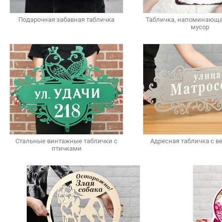
Подарочная забавная табличка
Табличка, напоминающа
мусор
Стальные винтажные таблички с
Адресная табличка с 
птичками