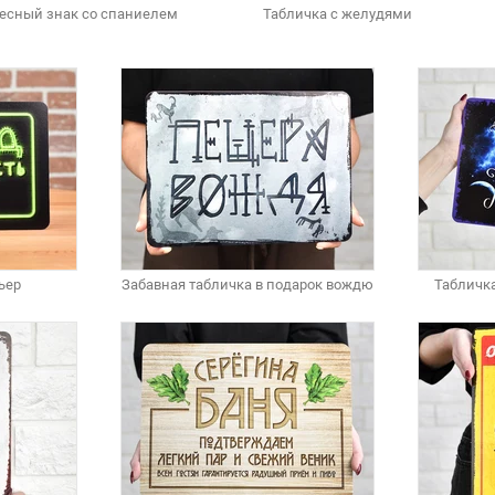
есный знак со спаниелем
Табличка с желудями
ьер
Забавная табличка в подарок вождю
Табличк