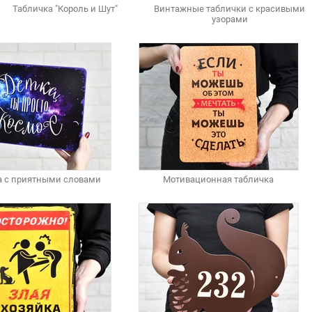
Табличка "Король и Шут"
Винтажные таблички с красивыми
узорами
а с приятными словами
Мотивационная табличка