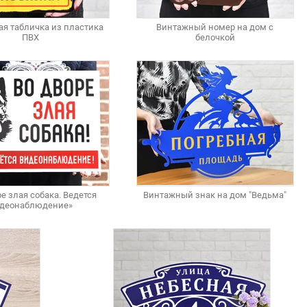
ая табличка из пластика
Винтажный номер на дом с
ПВХ
белочкой
е злая собака. Ведется
Винтажный знак на дом "Ведьма"
деонаблюдение»