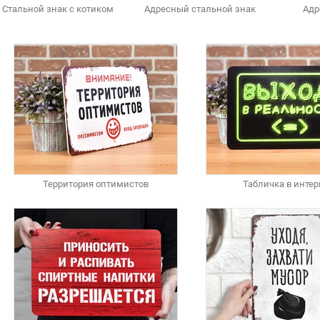
Стальной знак с котиком
Адресный стальной знак
Адр
Территория оптимистов
Табличка в интер