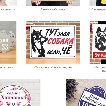
я вынести
Банная табличка
Сувенирн
вензелями
«Тут злая собака если, чё»
«Во двор
ви