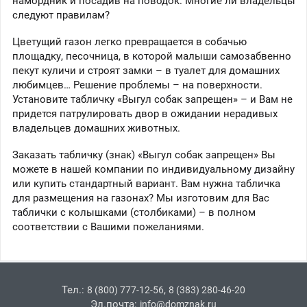
намордник и посадив на поводок. Многие ли владельцы
следуют правилам?
Цветущий газон легко превращается в собачью
площадку, песочница, в которой малыши самозабвенно
пекут куличи и строят замки – в туалет для домашних
любимцев… Решение проблемы – на поверхности.
Установите табличку «Выгул собак запрещен» – и Вам не
придется патрулировать двор в ожидании нерадивых
владельцев домашних животных.
Заказать табличку (знак) «Выгул собак запрещен» Вы
можете в нашей компании по индивидуальному дизайну
или купить стандартный вариант. Вам нужна табличка
для размещения на газонах? Мы изготовим для Вас
таблички с колышками (столбиками) – в полном
соответствии с Вашими пожеланиями.
Тел.:
,
8 (800) 777-12-56
8 (383) 280-46-20
Эл.почта:
info@domznak.ru