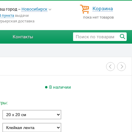
Корзина
аш город –
Новосибирск
4 пункта
выдачи
пока нет товаров
урьерская доставка
Контакты
В наличии
тры: