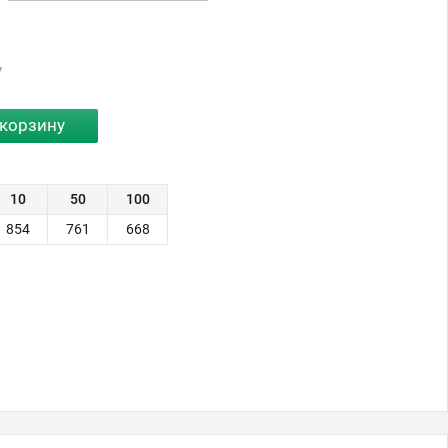
у
10
50
100
854
761
668