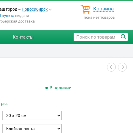
Корзина
аш город –
Новосибирск
4 пункта
выдачи
пока нет товаров
урьерская доставка
Контакты
В наличии
тры: