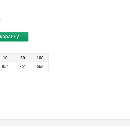
у
10
50
100
854
761
668